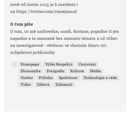
nově od února 2015 je k zastižení i
na https://twitter.com/starejme2d.
O čem píše
O tom, co mě nadzvedne, usadí, dostane, popadne či jen
napadne a to omezeně bez omezení tématu a už vůbec
ne investigativně - většinou ve vlastním žánru tzv.
subjektivní publicistiky.
Homepage
Výběr Respektu
Cestování
Ekonomika
Fotografie
Kultura
Média
Osobní
Politika
Společnost
Technologie a věda
Video
Zábava
Zahraničí