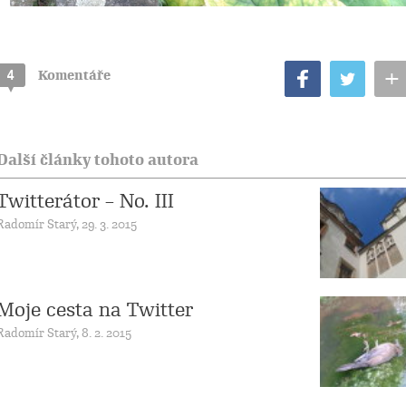
+
4
Komentáře
Další články tohoto autora
Twitterátor – No. III
Radomír Starý, 29. 3. 2015
Moje cesta na Twitter
Radomír Starý, 8. 2. 2015