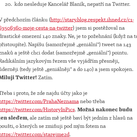
20. kdo nesleduje Kancelář Blaník, nepatří na Twitter.
V předchozím článku (
http://stary.blog.respekt.ihned.cz/c1-
63506360-moje-cesta-na-twitter
) jsem si postěžoval na
drastické omezení 140 znaky. Ne, je to požehnání (když na t
přistoupíte). Napíšu (samozřejmě „geniální“) tweet na 143
znaků a ještě chci dodat (samozřejmě „geniální“) pointu.
Radikálním jazykovým řezem vše vyjádřím přesněji,
úderněji (tedy ještě „geniálněji“ a do 140) a jsem spokojen.
Miluji Twitter!
Zatím.
Třeba i proto, že zde najdu účty jako je
https://twitter.com/PrahaNeznama
nebo třeba
https://twitter.com/HistoryInPics
.
Možná nakonec budu
jen sleďem
, ale zatím mě ještě baví být jedním z hlasů na
poušti, o kterých se zmiňuji pod mým fotem na
https://twitter.com/starejme2d
.