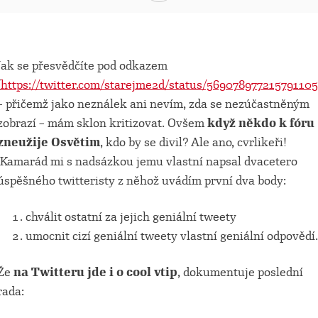
Jak se přesvědčíte pod odkazem
(
https://twitter.com/starejme2d/status/569078977215791105
– přičemž jako neználek ani nevím, zda se nezúčastněným
zobrazí – mám sklon kritizovat. Ovšem
když někdo k fóru
zneužije Osvětim
, kdo by se divil? Ale ano, cvrlikeři!
Kamarád mi s nadsázkou jemu vlastní napsal dvacetero
úspěšného twitteristy z něhož uvádím první dva body:
chválit ostatní za jejich geniální tweety
umocnit cizí geniální tweety vlastní geniální odpovědí.
Že
na Twitteru jde i o cool vtip
, dokumentuje poslední
rada: