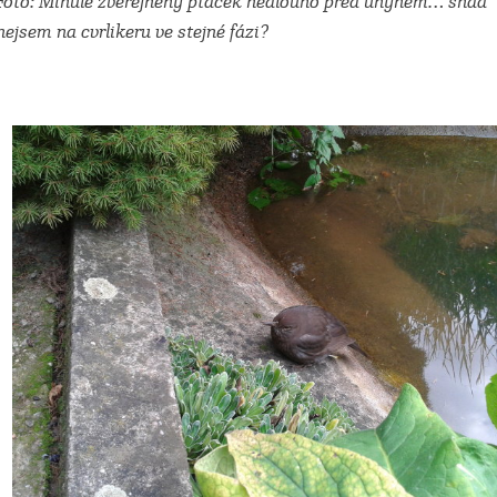
Foto: Minule zveřejněný ptáček nedlouho před úhynem… snad
nejsem na cvrlikeru ve stejné fázi?