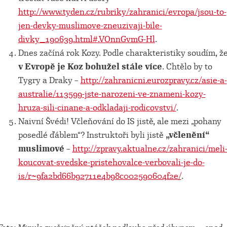
http://www.tyden.cz/rubriky/zahranici/evropa/jsou-to-
jen-devky-muslimove-zneuzivaji-bile-
divky_190639.html#.VOnnGvmG-Hl
.
Dnes začíná rok Kozy. Podle charakteristiky soudím, ž
v Evropě je Koz bohužel stále více
. Chtělo by to
Tygry a Draky –
http://zahranicni.eurozpravy.cz/asie-a-
australie/113599-jste-narozeni-ve-znameni-kozy-
hruza-sili-cinane-a-odkladaji-rodicovstvi/
.
Naivní Švédi! Včleňování do IS jistě, ale mezi „pohany
posedlé ďáblem“? Instruktoři byli jistě
„včlenění“
muslimové
–
http://zpravy.aktualne.cz/zahranici/meli
koucovat-svedske-pristehovalce-verbovali-je-do-
is/r~9fa2bd66b92711e4b98c002590604f2e/
.