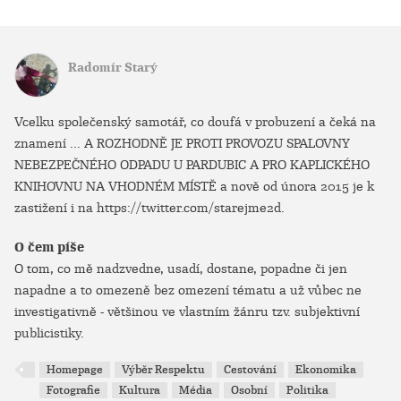
Radomír Starý
Vcelku společenský samotář, co doufá v probuzení a čeká na
znamení ... A ROZHODNĚ JE PROTI PROVOZU SPALOVNY
NEBEZPEČNÉHO ODPADU U PARDUBIC A PRO KAPLICKÉHO
KNIHOVNU NA VHODNÉM MÍSTĚ a nově od února 2015 je k
zastižení i na https://twitter.com/starejme2d.
O čem píše
O tom, co mě nadzvedne, usadí, dostane, popadne či jen
napadne a to omezeně bez omezení tématu a už vůbec ne
investigativně - většinou ve vlastním žánru tzv. subjektivní
publicistiky.
Homepage
Výběr Respektu
Cestování
Ekonomika
Fotografie
Kultura
Média
Osobní
Politika