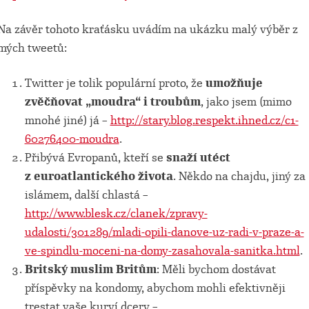
Na závěr tohoto kraťásku uvádím na ukázku malý výběr z
mých tweetů:
Twitter je tolik populární proto, že
umožňuje
zvěčňovat „moudra“ i troubům
, jako jsem (mimo
mnohé jiné) já –
http://stary.blog.respekt.ihned.cz/c1-
60276400-moudra
.
Přibývá Evropanů, kteří se
snaží utéct
z euroatlantického života
. Někdo na chajdu, jiný za
islámem, další chlastá –
http://www.blesk.cz/clanek/zpravy-
udalosti/301289/mladi-opili-danove-uz-radi-v-praze-a-
ve-spindlu-moceni-na-domy-zasahovala-sanitka.html
.
Britský muslim Britům
: Měli bychom dostávat
příspěvky na kondomy, abychom mohli efektivněji
trestat vaše kurví dcery –