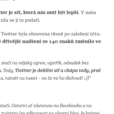
ter je síť, která nás nutí být lepší
. V mém
zda se jí to podaří.
witter byla obnovena těsně po založení účtu.
é dřívější nadšení ze 140 znaků změnilo ve
á stačí na nějaký výron, výstřik, odsudek bez
u. Tedy,
Twitter je debilní síť a chápu tedy, proč
a, námět na tweet – ne že mi ho šlohneš! :-))“
m stačí. Ostatní ať zůstanou na Facebooku a na
 twitteru lze odkazovat na vlastní blog. Je krásné