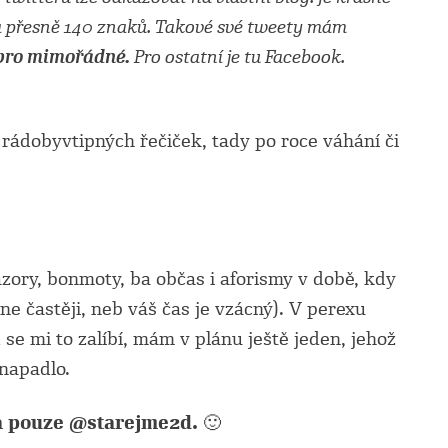
a přesně 140 znaků. Takové své tweety mám
 pro mimořádné.
Pro ostatní je tu Facebook.
rádobyvtipných řečiček, tady po roce váhání či
ázory, bonmoty, ba občas i aforismy v době, kdy
e častěji, neb váš čas je vzácný). V perexu
 se mi to zalíbí, mám v plánu ještě jeden, jehož
napadlo.
n a pouze @starejme2d.
🙂