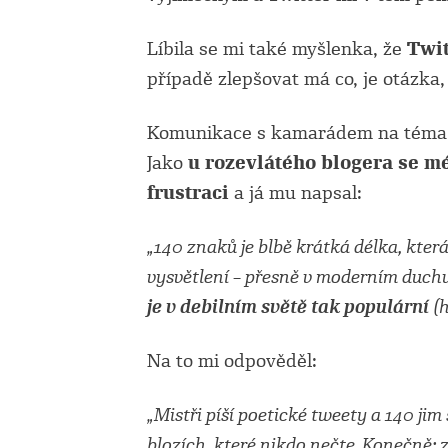
Líbila se mi také myšlenka, že
Twit
případě zlepšovat má co, je otázka, 
Komunikace s kamarádem na téma T
Jako
u rozevlátého blogera se m
frustraci
a já mu napsal:
„140 znaků je blbě krátká délka, kter
vysvětlení – přesně v moderním duch
je v debilním světě tak populární
(h
Na to mi odpověděl:
„Mistři píší poetické tweety a 140 ji
blozích, které nikdo nečte. Konečně: z