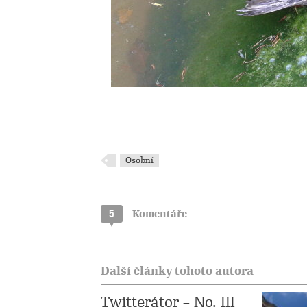
Osobní
5
Komentáře
Další články tohoto autora
Twitterátor – No. III