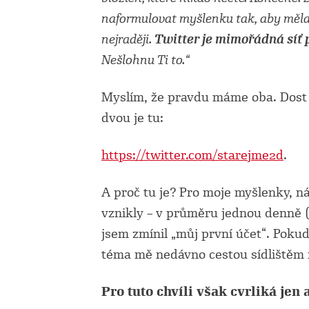
naformulovat myšlenku tak, aby měl
nejraději.
Twitter je mimořádná síť
Nešlohnu Ti to.“
Myslím, že pravdu máme oba. Dost 
dvou je tu:
https://twitter.com/starejme2d
.
A proč tu je? Pro moje myšlenky, n
vznikly – v průměru jednou denně (n
jsem zmínil „můj první účet“. Pokud
téma mě nedávno cestou sídlištěm 
Pro tuto chvíli však cvrliká je