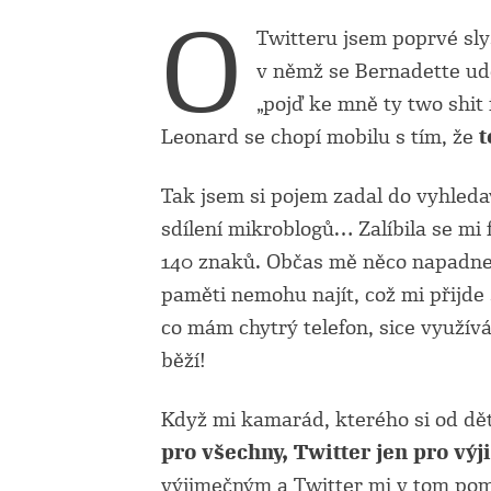
O
Twitteru jsem poprvé sly
v němž se Bernadette ud
„pojď ke mně ty two shit
Leonard se chopí mobilu s tím, že
t
Tak jsem si pojem zadal do vyhledava
sdílení mikroblogů… Zalíbila se mi
140 znaků. Občas mě něco napadne a
paměti nemohu najít, což mi přijde
co mám chytrý telefon, sice využívám
běží!
Když mi kamarád, kterého si od děts
pro všechny, Twitter jen pro vý
výjimečným a Twitter mi v tom pom