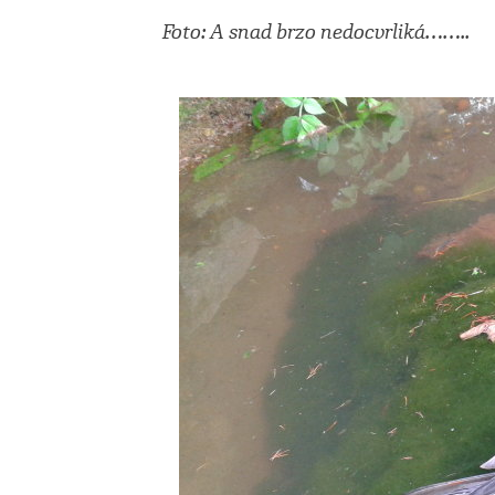
Foto: A snad brzo nedocvrliká……..