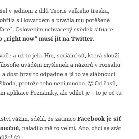
šel v jednom z dílů Teorie velkého třesku,
obřila s Howardem a pravila mu potěšeně
 face“. Oslovením uchvácený svědek situace
o „right now“ musí jít na Twitter
.
če a už to jelo. Hm, sociální síť, která slouží
 filosofie uvádění myšlenek a názorů v rozsahu
 dost brzy to odpadne a já to ve slábnoucí
 škoda, protože toho není mnoho. 🙂 Od časů,
 aplikace Poznámky, ale sdílet je – to je oč tu
tví vážím, sdělil, že zatímco
Facebook je síť
jimečné
, naladilo mě to velmi. Ano, chci se stát
ůže! 🙂