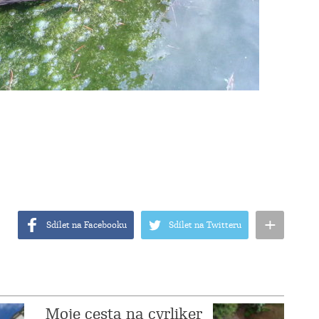
+
Sdílet na Facebooku
Sdílet na Twitteru
Moje cesta na cvrliker