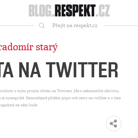
Respekt
Přejít na respekt.cz
Vyhledávání
radomír starý
TA NA TWITTER
ouvislosti s mým prvním účtem na Twitteru. Jde o nekomerční aktivitu,
a je synergické. Samozřejmě přidám popis své cesty na cvrliker a o čem
angažmá na něm bude.