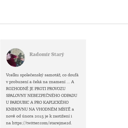
Radomír Starý
Vcelku společenský samotář, co doufá
v probuzení a čeká na znamení ... A
ROZHODNĚ JE PROTI PROVOZU
SPALOVNY NEBEZPEČNÉHO ODPADU
U PARDUBIC A PRO KAPLICKÉHO
KNIHOVNU NA VHODNÉM MÍSTĚ a
nově od února 2015 je k zastižení i
na https://twitter.com/starejme2d.