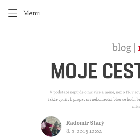
Menu
blog |
MOJE CES
V podstatě nepůjde o nic více a méně, než o PR v s
takže využít k propagaci nekomerční blog se hodí, b
mé 
Radomír Starý
8. 2. 2015 12:02