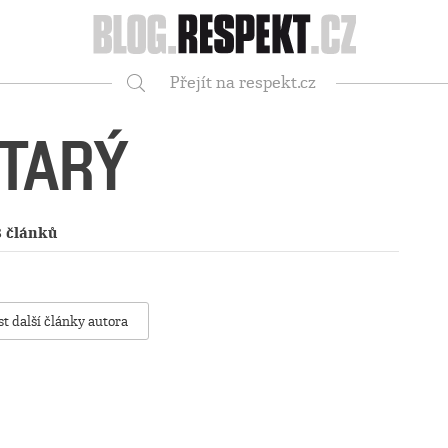
Respekt
Přejít na respekt.cz
Vyhledávání
TARÝ
8 článků
st další články autora