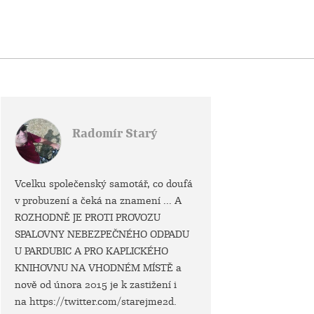
Radomír Starý
Vcelku společenský samotář, co doufá
v probuzení a čeká na znamení ... A
ROZHODNĚ JE PROTI PROVOZU
SPALOVNY NEBEZPEČNÉHO ODPADU
U PARDUBIC A PRO KAPLICKÉHO
KNIHOVNU NA VHODNÉM MÍSTĚ a
nově od února 2015 je k zastižení i
na https://twitter.com/starejme2d.