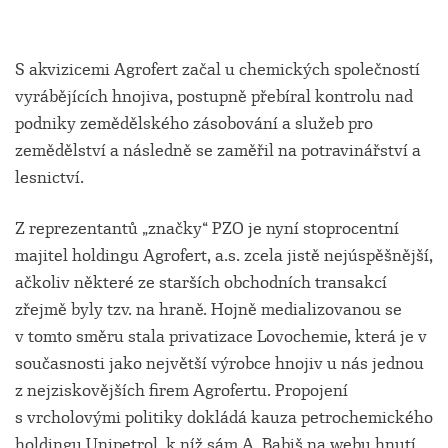
S akvizicemi Agrofert začal u chemických společností
vyrábějících hnojiva, postupně přebíral kontrolu nad
podniky zemědělského zásobování a služeb pro
zemědělství a následně se zaměřil na potravinářství a
lesnictví.
Z reprezentantů „značky“ PZO je nyní stoprocentní
majitel holdingu Agrofert, a.s. zcela jistě nejúspěšnější,
ačkoliv některé ze starších obchodních transakcí
zřejmě byly tzv. na hraně. Hojně medializovanou se
v tomto směru stala privatizace Lovochemie, která je v
současnosti jako největší výrobce hnojiv u nás jednou
z nejziskovějších firem Agrofertu. Propojení
s vrcholovými politiky dokládá kauza petrochemického
holdingu Unipetrol, k níž sám A. Babiš na webu hnutí