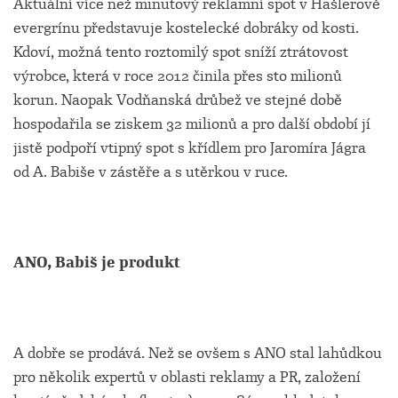
Aktuální více než minutový reklamní spot v Hašlerově
evergrínu představuje kostelecké dobráky od kosti.
Kdoví, možná tento roztomilý spot sníží ztrátovost
výrobce, která v roce 2012 činila přes sto milionů
korun. Naopak Vodňanská drůbež ve stejné době
hospodařila se ziskem 32 milionů a pro další období jí
jistě podpoří vtipný spot s křídlem pro Jaromíra Jágra
od A. Babiše v zástěře a s utěrkou v ruce.
ANO, Babiš je produkt
A dobře se prodává. Než se ovšem s ANO stal lahůdkou
pro několik expertů v oblasti reklamy a PR, založení