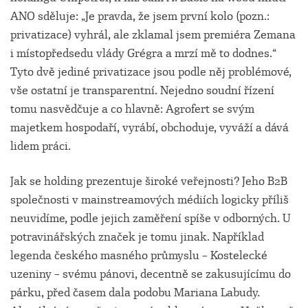
ANO sděluje: „Je pravda, že jsem první kolo (pozn.:
privatizace) vyhrál, ale zklamal jsem premiéra Zemana
i místopředsedu vlády Grégra a mrzí mě to dodnes.“
Tyto dvě jediné privatizace jsou podle něj problémové,
vše ostatní je transparentní. Nejedno soudní řízení
tomu nasvědčuje a co hlavně: Agrofert se svým
majetkem hospodaří, vyrábí, obchoduje, vyváží a dává
lidem práci.
Jak se holding prezentuje široké veřejnosti? Jeho B2B
společnosti v mainstreamových médiích logicky příliš
neuvidíme, podle jejich zaměření spíše v odborných. U
potravinářských značek je tomu jinak. Například
legenda českého masného průmyslu – Kostelecké
uzeniny – svému pánovi, decentně se zakusujícímu do
párku, před časem dala podobu Mariana Labudy.