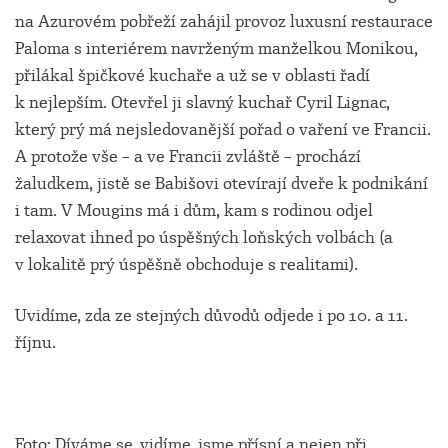
na Azurovém pobřeží zahájil provoz luxusní restaurace
Paloma s interiérem navrženým manželkou Monikou,
přilákal špičkové kuchaře a už se v oblasti řadí
k nejlepším. Otevřel ji slavný kuchař Cyril Lignac,
který prý má nejsledovanější pořad o vaření ve Francii.
A protože vše – a ve Francii zvláště – prochází
žaludkem, jistě se Babišovi otevírají dveře k podnikání
i tam. V Mougins má i dům, kam s rodinou odjel
relaxovat ihned po úspěšných loňských volbách (a
v lokalitě prý úspěšně obchoduje s realitami).
Uvidíme, zda ze stejných důvodů odjede i po 10. a 11.
říjnu.
Foto: Díváme se, vidíme, jsme přísní a nejen při