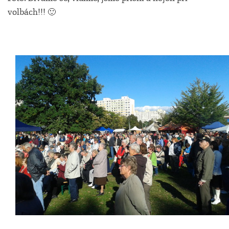
volbách!!! 🙂