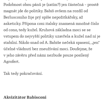
Podobnost obou pánů je (zatím?) jen částečná – prostě
magnát jde do politiky. Babiš ovšem na rozdíl od
Berlusconiho žije prý spíše nepožitkářsky, až
asketicky. Přípona coni italsky znamená množné číslo
od cono, tedy kužel. Kruhová základna moci se se
vstupem do nejvyšší politiky uzavřela a kužel nad ní je
stabilní. Nikdo snad od A. Babiše nečeká spasení, „jen“
účelné vládnutí bez zneužívání moci. Doufejme, že
v jeho závěru před námi nezbude pouze posílený
Agrofert.
Tak tedy pokračování.
Akvizitátor Babisconi