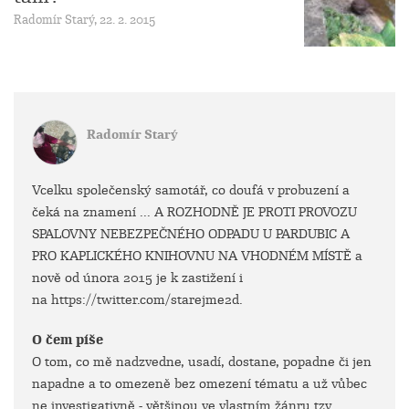
Radomír Starý, 22. 2. 2015
Radomír Starý
Vcelku společenský samotář, co doufá v probuzení a
čeká na znamení ... A ROZHODNĚ JE PROTI PROVOZU
SPALOVNY NEBEZPEČNÉHO ODPADU U PARDUBIC A
PRO KAPLICKÉHO KNIHOVNU NA VHODNÉM MÍSTĚ a
nově od února 2015 je k zastižení i
na https://twitter.com/starejme2d.
O čem píše
O tom, co mě nadzvedne, usadí, dostane, popadne či jen
napadne a to omezeně bez omezení tématu a už vůbec
ne investigativně - většinou ve vlastním žánru tzv.