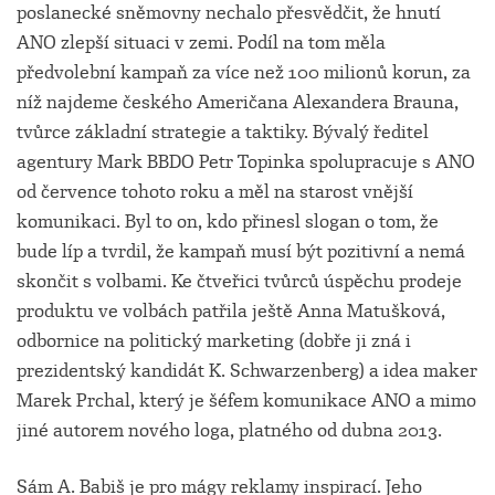
poslanecké sněmovny nechalo přesvědčit, že hnutí
ANO zlepší situaci v zemi. Podíl na tom měla
předvolební kampaň za více než 100 milionů korun, za
níž najdeme českého Američana Alexandera Brauna,
tvůrce základní strategie a taktiky. Bývalý ředitel
agentury Mark BBDO Petr Topinka spolupracuje s ANO
od července tohoto roku a měl na starost vnější
komunikaci. Byl to on, kdo přinesl slogan o tom, že
bude líp a tvrdil, že kampaň musí být pozitivní a nemá
skončit s volbami. Ke čtveřici tvůrců úspěchu prodeje
produktu ve volbách patřila ještě Anna Matušková,
odbornice na politický marketing (dobře ji zná i
prezidentský kandidát K. Schwarzenberg) a idea maker
Marek Prchal, který je šéfem komunikace ANO a mimo
jiné autorem nového loga, platného od dubna 2013.
Sám A. Babiš je pro mágy reklamy inspirací. Jeho