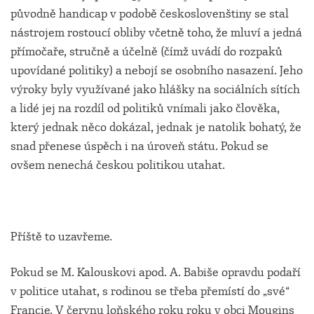
původně handicap v podobě českoslovenštiny se stal
nástrojem rostoucí obliby včetně toho, že mluví a jedná
přímočaře, stručně a účelně (čímž uvádí do rozpaků
upovídané politiky) a nebojí se osobního nasazení. Jeho
výroky byly využívané jako hlášky na sociálních sítích
a lidé jej na rozdíl od politiků vnímali jako člověka,
který jednak něco dokázal, jednak je natolik bohatý, že
snad přenese úspěch i na úroveň státu. Pokud se
ovšem nenechá českou politikou utahat.
Příště to uzavřeme.
Pokud se M. Kalouskovi apod. A. Babiše opravdu podaří
v politice utahat, s rodinou se třeba přemístí do „své“
Francie. V červnu loňského roku roku v obci Mougins