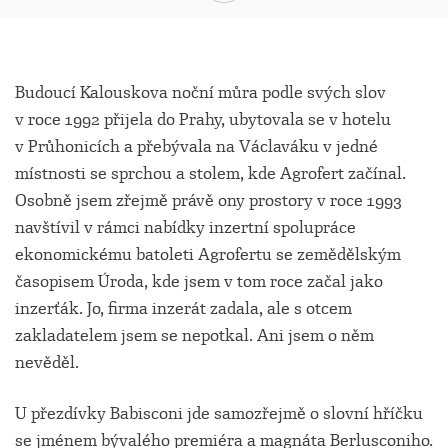
Budoucí Kalouskova noční můra podle svých slov
v roce 1992 přijela do Prahy, ubytovala se v hotelu
v Průhonicích a přebývala na Václaváku v jedné
místnosti se sprchou a stolem, kde Agrofert začínal.
Osobně jsem zřejmě právě ony prostory v roce 1993
navštívil v rámci nabídky inzertní spolupráce
ekonomickému batoleti Agrofertu se zemědělským
časopisem Úroda, kde jsem v tom roce začal jako
inzerťák. Jo, firma inzerát zadala, ale s otcem
zakladatelem jsem se nepotkal. Ani jsem o něm
nevěděl.
U přezdívky Babisconi jde samozřejmě o slovní hříčku
se jménem bývalého premiéra a magnáta Berlusconiho.