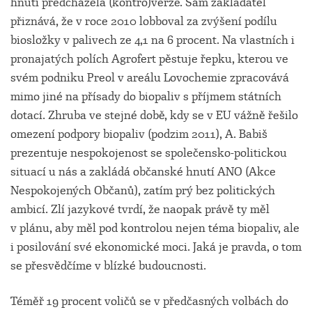
hnutí předcházela (kontro)verze. Sám zakladatel
přiznává, že v roce 2010 lobboval za zvýšení podílu
biosložky v palivech ze 4,1 na 6 procent. Na vlastních i
pronajatých polích Agrofert pěstuje řepku, kterou ve
svém podniku Preol v areálu Lovochemie zpracovává
mimo jiné na přísady do biopaliv s příjmem státních
dotací. Zhruba ve stejné době, kdy se v EU vážně řešilo
omezení podpory biopaliv (podzim 2011), A. Babiš
prezentuje nespokojenost se společensko-politickou
situací u nás a zakládá občanské hnutí ANO (Akce
Nespokojených Občanů), zatím prý bez politických
ambicí. Zlí jazykové tvrdí, že naopak právě ty měl
v plánu, aby měl pod kontrolou nejen téma biopaliv, ale
i posilování své ekonomické moci. Jaká je pravda, o tom
se přesvědčíme v blízké budoucnosti.
Téměř 19 procent voličů se v předčasných volbách do