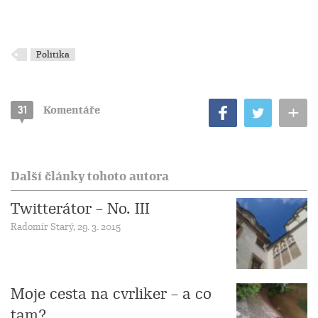
Politika
+
31
Komentáře
Další články tohoto autora
Twitterátor – No. III
Radomír Starý, 29. 3. 2015
Moje cesta na cvrliker – a co
tam?