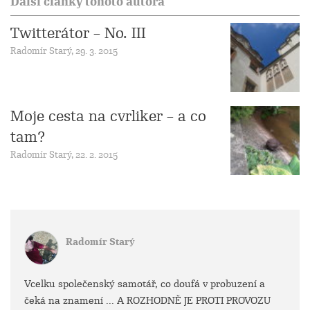
Další články tohoto autora
Twitterátor – No. III
Radomír Starý, 29. 3. 2015
Moje cesta na cvrliker – a co
tam?
Radomír Starý, 22. 2. 2015
Radomír Starý
Vcelku společenský samotář, co doufá v probuzení a
čeká na znamení ... A ROZHODNĚ JE PROTI PROVOZU