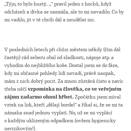
„Týjo, to bylo hustý…,“ pravil jeden z hochů, když
odcházeli a dívka se zasmála, ale to mi nevadilo. Co by
mi vadilo, jít v té chvíli dál a neudělat nic.
V posledních letech při chůzi městem někdy (čím dál
častěji) rád seberu obal od sladkosti, nápoje atp. a
vyhodím do nejbližšího koše. Dostal jsem se do fáze,
kdy mi občasné pohledy lidí nevadí, právě naopak,
mám z nich dobrý pocit. Za mnou zůstává čisto a navíc
třeba něčí
vzpomínka na člověka, co ve veřejném
zájmu zadarmo ohnul hřbet.
Zpočátku jsem míval
vztek na lidi, kteří „dělají bordel“ a říkal si, že se mi ta
námaha snad jednou vyplatí. No, už se mi vyplácí
s každým uklizeným odpadkem (ovšem hygienicky
nerizikovým!).