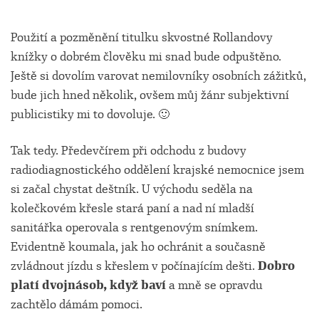
Použití a pozměnění titulku skvostné Rollandovy
knížky o dobrém člověku mi snad bude odpuštěno.
Ještě si dovolím varovat nemilovníky osobních zážitků,
bude jich hned několik, ovšem můj žánr subjektivní
publicistiky mi to dovoluje. 🙂
Tak tedy. Předevčírem při odchodu z budovy
radiodiagnostického oddělení krajské nemocnice jsem
si začal chystat deštník. U východu seděla na
kolečkovém křesle stará paní a nad ní mladší
sanitářka operovala s rentgenovým snímkem.
Evidentně koumala, jak ho ochránit a současně
zvládnout jízdu s křeslem v počínajícím dešti.
Dobro
platí dvojnásob, když baví
a mně se opravdu
zachtělo dámám pomoci.