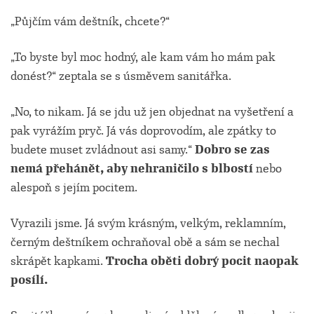
„Půjčím vám deštník, chcete?“
„To byste byl moc hodný, ale kam vám ho mám pak
donést?“ zeptala se s úsměvem sanitářka.
„No, to nikam. Já se jdu už jen objednat na vyšetření a
pak vyrážím pryč. Já vás doprovodím, ale zpátky to
budete muset zvládnout asi samy.“
Dobro se zas
nemá přehánět, aby nehraničilo s blbostí
nebo
alespoň s jejím pocitem.
Vyrazili jsme. Já svým krásným, velkým, reklamním,
černým deštníkem ochraňoval obě a sám se nechal
skrápět kapkami.
Trocha oběti dobrý pocit naopak
posílí.