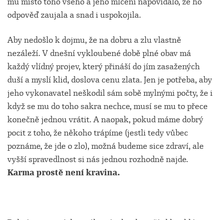
mu místo toho všeho a jeho mlčení napovídalo, že ho
odpověď zaujala a snad i uspokojila.
Aby nedošlo k dojmu, že na dobru a zlu vlastně
nezáleží. V dnešní vykloubené době plné obav má
každý vlídný projev, který přináší do jím zasažených
duší a myslí klid, doslova cenu zlata. Jen je potřeba, aby
jeho vykonavatel neškodil sám sobě mylnými počty, že i
když se mu do toho sakra nechce, musí se mu to přece
konečně jednou vrátit. A naopak, pokud máme dobrý
pocit z toho, že někoho trápíme (jestli tedy vůbec
poznáme, že jde o zlo), možná budeme sice zdraví, ale
vyšší spravedlnost si nás jednou rozhodně najde.
Karma prostě není kravina.