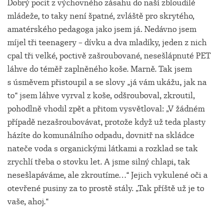
Dobrý pocit z výchovného zásahu do naší zbloudilé
mládeže, to taky není špatné, zvláště pro skrytého,
amatérského pedagoga jako jsem já. Nedávno jsem
míjel tři teenagery – dívku a dva mladíky, jeden z nich
cpal tři velké, poctivě zašroubované, nesešlápnuté PET
láhve do téměř zaplněného koše. Marně. Tak jsem
s úsměvem přistoupil a se slovy „já vám ukážu, jak na
to“ jsem láhve vyrval z koše, odšrouboval, zkroutil,
pohodlně vhodil zpět a přitom vysvětloval: „V žádném
případě nezašroubovávat, protože když už teda plasty
házíte do komunálního odpadu, dovnitř na skládce
nateče voda s organickými látkami a rozklad se tak
zrychlí třeba o stovku let. A jsme silný chlapi, tak
nesešlapáváme, ale zkroutíme…“ Jejich vykulené oči a
otevřené pusiny za to prostě stály. „Tak příště už je to
vaše, ahoj.“