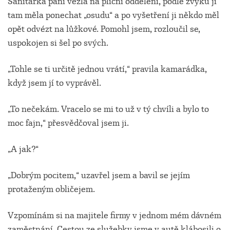
Sanitářka paní vezla na plicní oddělení, podle zvyku ji
tam měla ponechat „osudu“ a po vyšetření ji někdo měl
opět odvézt na lůžkové. Pomohl jsem, rozloučil se,
uspokojen si šel po svých.
„Tohle se ti určitě jednou vrátí,“ pravila kamarádka,
když jsem jí to vyprávěl.
„To nečekám. Vracelo se mi to už v tý chvíli a bylo to
moc fajn,“ přesvědčoval jsem ji.
„A jak?“
„Dobrým pocitem,“ uzavřel jsem a bavil se jejím
protaženým obličejem.
Vzpomínám si na majitele firmy v jednom mém dávném
zaměstnání. Cestou ze služebky jsme v autě klábosili o