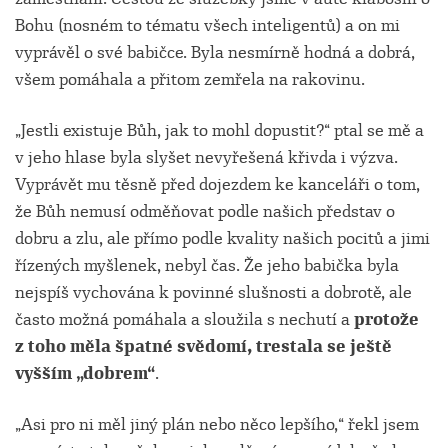
Bohu (nosném to tématu všech inteligentů) a on mi
vyprávěl o své babičce. Byla nesmírně hodná a dobrá,
všem pomáhala a přitom zemřela na rakovinu.
„Jestli existuje Bůh, jak to mohl dopustit?“ ptal se mě a
v jeho hlase byla slyšet nevyřešená křivda i výzva.
Vyprávět mu těsně před dojezdem ke kanceláři o tom,
že Bůh nemusí odměňovat podle našich představ o
dobru a zlu, ale přímo podle kvality našich pocitů a jimi
řízených myšlenek, nebyl čas. Že jeho babička byla
nejspíš vychována k povinné slušnosti a dobrotě, ale
často možná pomáhala a sloužila s nechutí a
protože
z toho měla špatné svědomí, trestala se ještě
vyšším „dobrem“
.
„Asi pro ni měl jiný plán nebo něco lepšího,“ řekl jsem