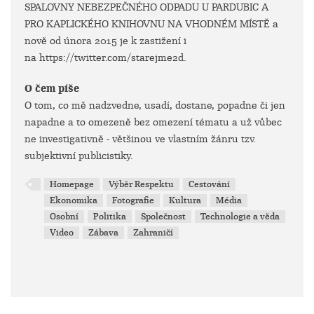
SPALOVNY NEBEZPEČNÉHO ODPADU U PARDUBIC A
PRO KAPLICKÉHO KNIHOVNU NA VHODNÉM MÍSTĚ a
nově od února 2015 je k zastižení i
na https://twitter.com/starejme2d.
O čem píše
O tom, co mě nadzvedne, usadí, dostane, popadne či jen
napadne a to omezeně bez omezení tématu a už vůbec
ne investigativně - většinou ve vlastním žánru tzv.
subjektivní publicistiky.
Homepage
Výběr Respektu
Cestování
Ekonomika
Fotografie
Kultura
Média
Osobní
Politika
Společnost
Technologie a věda
Video
Zábava
Zahraničí