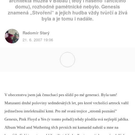
architekta muzea v Bilbau ( tedy i našeho Tančícího
domu), rozhodně pamětnické nebylo. Genesis
znamená „Stvoření“ a jejich hudba vždy tvůrčí a živá
byla a je tomu i nadále.
Radomír Starý
21. 6. 2007 19:06
V obecenstvu jsem jak čmuchací pes slídil po mé generaci. Byla tam!
Maturanti druhé poloviny sedmdesátých let, pro které vrcholící artrock vařil
jedinečnou intelektuální krmi. Pro mě svatá trojice „stromů poznání“
Genesis, Pink Floyd a Yes (v tomto pořadí) tehdy plodila svá nejlepší jablka.
Album Wind and Wuthering těch prvních mi kamarád nahrál u mne na