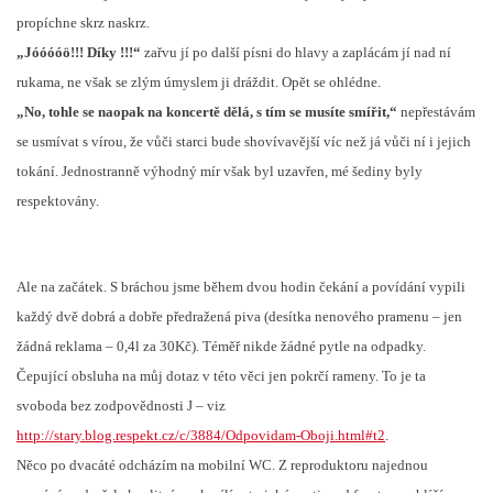
propíchne skrz naskrz.
„Jóóóóö!!! Díky !!!“
zařvu jí po další písni do hlavy a zaplácám jí nad ní
rukama, ne však se zlým úmyslem ji dráždit. Opět se ohlédne.
„No, tohle se naopak na koncertě dělá, s tím se musíte smířit,“
nepřestávám
se usmívat s vírou, že vůči starci bude shovívavější víc než já vůči ní i jejich
tokání. Jednostranně výhodný mír však byl uzavřen, mé šediny byly
respektovány.
Ale na začátek. S bráchou jsme během dvou hodin čekání a povídání vypili
každý dvě dobrá a dobře předražená piva (desítka nenového pramenu – jen
žádná reklama – 0,4l za 30Kč). Téměř nikde žádné pytle na odpadky.
Čepující obsluha na můj dotaz v této věci jen pokrčí rameny. To je ta
svoboda bez zodpovědnosti
J
– viz
http://stary.blog.respekt.cz/c/3884/Odpovidam-Oboji.html#t2
.
Něco po dvacáté odcházím na mobilní WC. Z reproduktoru najednou