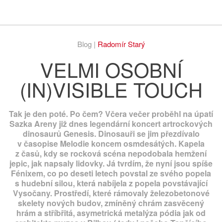
Respekt
Vy
Blog |
Radomír Starý
VELMI OSOBNÍ
(IN)VISIBLE TOUCH
Tak je den poté. Po čem? Včera večer proběhl na úpatí
Sazka Areny již dnes legendární koncert artrockových
dinosaurů Genesis. Dinosauři se jim přezdívalo
v časopise Melodie koncem osmdesátých. Kapela
z časů, kdy se rocková scéna nepodobala hemžení
jepic, jak napsaly lidovky. Já tvrdím, že nyní jsou spíše
Fénixem, co po deseti letech povstal ze svého popela
s hudební silou, která nabíjela z popela povstávající
Vysočany. Prostředí, které rámovaly železobetonové
skelety nových budov, zmíněný chrám zasvěcený
hrám a stříbřitá, asymetrická metalýza pódia jak od