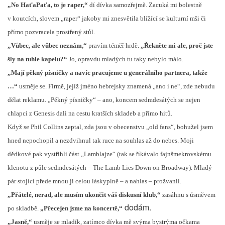
„No HaťaPaťa, to je raper,“
dí dívka samozřejmě. Zacuká mi bolestně
v koutcích, slovem „raper“ jakoby mi znesvětila blížící se kulturní mši či
přímo pozvracela prostřený stůl.
„Vůbec, ale vůbec neznám,“
pravím téměř hrdě.
„Řekněte mi ale, proč jste
šly na tuhle kapelu?“
Jo, opravdu mladých tu taky nebylo málo.
„Mají pěkný písničky a navíc pracujeme u generálního partnera, takže
…“
usměje se. Firmě, jejíž jméno hebrejsky znamená „ano i ne“, zde nebudu
dělat reklamu. „Pěkný písničky“ – ano, koncem sedmdesátých se nejen
chlapci z Genesis dali na cestu kratších skladeb a přímo hitů.
Když se Phil Collins zeptal, zda jsou v obecenstvu „old fans“, bohužel jsem
hned nepochopil a nezdvihnul tak ruce na souhlas až do nebes. Moji
dědkové pak vystřihli část „Lamblajze“ (tak se říkávalo fajnšmekrovskému
klenotu z půle sedmdesátých – The Lamb Lies Down on Broadway). Mladý
pár stojící přede mnou ji celou láskyplně – a nahlas – prožvanil.
„Přátelé, nerad, ale musím ukončit váš diskusní klub,“
zasáhnu s úsměvem
dodám.
po skladbě.
„Přecejen jsme na koncertě,“
„Jasně,“
usměje se mladík, zatímco dívka mě svýma bystrýma očkama