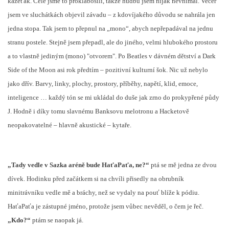
kazeťák. Celé jsme to proklábosili, takže hudbu jsem nijak nevnímal. Večer
jsem ve sluchátkách objevil závadu – z kdovíjakého důvodu se nahrála jen
jedna stopa. Tak jsem to přepnul na „mono“, abych nepřepadával na jednu
stranu postele. Stejně jsem přepadl, ale do jiného, velmi hlubokého prostoru
a to vlastně jediným (mono) "otvorem". Po Beatles v dávném dětství a Dark
Side of the Moon asi rok předtím – pozitivní kulturní šok. Nic už nebylo
jako dřív. Barvy, linky, plochy, prostory, příběhy, napětí, klid, emoce,
inteligence … každý tón se mi ukládal do duše jak zrno do prokypřené půdy
J
. Hodně i díky tomu slavnému Banksovu melotronu a Hacketově
neopakovatelné – hlavně akustické – kytaře.
„Tady vedle v Sazka aréně bude HaťaPaťa, ne?“
ptá se mě jedna ze dvou
dívek. Hodinku před začátkem si na chvíli přisedly na obrubník
minitrávníku vedle mě a bráchy, než se vydaly na pouť blíže k pódiu.
HaťaPaťa je zástupné jméno, protože jsem vůbec nevěděl, o čem je řeč.
„Kdo?“
ptám se naopak já.