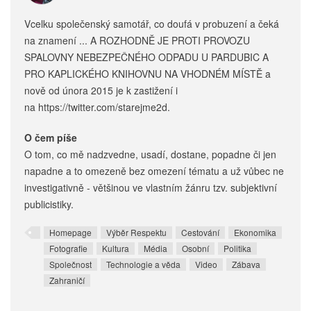
Vcelku společenský samotář, co doufá v probuzení a čeká
na znamení ... A ROZHODNĚ JE PROTI PROVOZU
SPALOVNY NEBEZPEČNÉHO ODPADU U PARDUBIC A
PRO KAPLICKÉHO KNIHOVNU NA VHODNÉM MÍSTĚ a
nově od února 2015 je k zastižení i
na https://twitter.com/starejme2d.
O čem píše
O tom, co mě nadzvedne, usadí, dostane, popadne či jen
napadne a to omezeně bez omezení tématu a už vůbec ne
investigativně - většinou ve vlastním žánru tzv. subjektivní
publicistiky.
Homepage
Výběr Respektu
Cestování
Ekonomika
Fotografie
Kultura
Média
Osobní
Politika
Společnost
Technologie a věda
Video
Zábava
Zahraničí