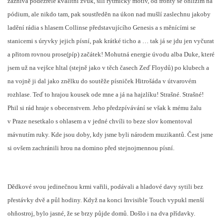
zaznívá podezřele kvalitní zvuk, sílí rytmický motiv, od fronty se ohlížím na
pódium, ale nikdo tam, pak soustředěn na úkon nad mušlí zaslechnu jakoby
ladění rádia s hlasem Collinse představujícího Genesis a s měnícími se
stanicemi s úryvky jejich písní, pak krátké ticho a … tak já se jdu jen vyčurat
a přitom rovnou prose(píp) začátek! Mohutná energie úvodu alba Duke, které
jsem už na vejšce hltal (stejně jako v těch časech Zeď Floydů) po klubech a
na vojně ji dal jako znělku do soutěže písniček Hitrošáda v útvarovém
rozhlase. Teď to hrajou kousek ode mne a já na hajzlíku! Strašné. Strašné!
Phil si rád hraje s obecenstvem. Jeho předzpívávání se však k mému žalu
v Praze nesetkalo s ohlasem a v jedné chvíli to beze slov komentoval
mávnutím ruky. Kde jsou doby, kdy jsme byli národem muzikantů. Čest jsme
si ovšem zachránili hrou na domino před stejnojmennou písní.
Dědkové svou jedinečnou krmi vařili, podávali a hladové davy sytili bez
přestávky dvě a půl hodiny. Když na konci Invisible Touch vypukl menší
ohňostroj, bylo jasné, že se brzy půjde domů. Došlo i na dva přídavky.