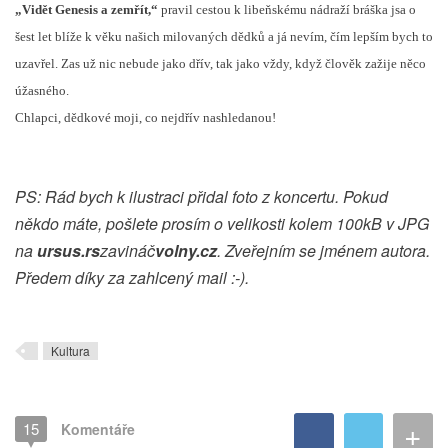
„Vidět Genesis a zemřít,“
pravil cestou k libeňskému nádraží bráška jsa o
šest let blíže k věku našich milovaných dědků a já nevím, čím lepším bych to
uzavřel. Zas už nic nebude jako dřív, tak jako vždy, když člověk zažije něco
úžasného.
Chlapci, dědkové moji, co nejdřív nashledanou!
PS: Rád bych k ilustraci přidal foto z koncertu. Pokud
někdo máte, pošlete prosím o velikosti kolem 100kB v JPG
na
ursus.rs
zavináč
volny.cz
. Zveřejním se jménem autora.
Předem díky za zahlcený mail :-).
Kultura
+
15
Komentáře