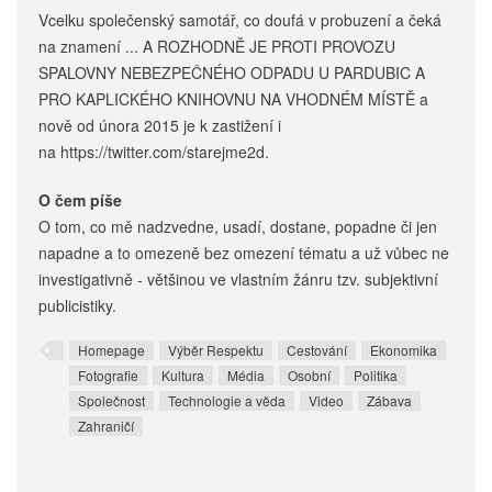
Vcelku společenský samotář, co doufá v probuzení a čeká
na znamení ... A ROZHODNĚ JE PROTI PROVOZU
SPALOVNY NEBEZPEČNÉHO ODPADU U PARDUBIC A
PRO KAPLICKÉHO KNIHOVNU NA VHODNÉM MÍSTĚ a
nově od února 2015 je k zastižení i
na https://twitter.com/starejme2d.
O čem píše
O tom, co mě nadzvedne, usadí, dostane, popadne či jen
napadne a to omezeně bez omezení tématu a už vůbec ne
investigativně - většinou ve vlastním žánru tzv. subjektivní
publicistiky.
Homepage
Výběr Respektu
Cestování
Ekonomika
Fotografie
Kultura
Média
Osobní
Politika
Společnost
Technologie a věda
Video
Zábava
Zahraničí