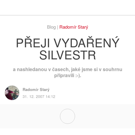
Respekt
Vy
Blog |
Radomír Starý
PŘEJI VYDAŘENÝ
SILVESTR
a nashledanou v časech, jaké jsme si v souhrnu
připravili :-).
Radomír Starý
31. 12. 2007 14:12