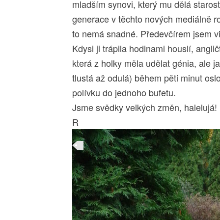
mladším synovi, který mu dělá starosti
generace v těchto nových mediálně 
to nemá snadné. Předevčírem jsem v
Kdysi ji trápila hodinami houslí, angl
která z holky měla udělat génia, ale jak
tlustá až odulá) během pěti minut oslov
polívku do jednoho bufetu.
Jsme svědky velkých změn, halelujá! :
R