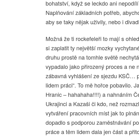
bohatství, když se leckdo ani nepodílí
Naplňování základních potřeb, abychom
aby se taky nějak uživily, nebo i divad
Možná že ti rockefeleři to mají s ohl
si zaplatit ty největší mozky vychytané
druhu prostě na tomhle světě nechytá a
vypadalo jako přirozený proces a ne ně
zábavná vyhlášení ze sjezdu KSČ… pa
lidem práci“. To mě hořce pobavilo. Ja
Hranic – hahahaha!!!!) a nahnáním Če
Ukrajinci a Kazaši či kdo, než rozma
vytváření pracovních míst jak to pl
dopadlo s podporou zaměstnávání pos
práce a těm lidem dala jen část a při