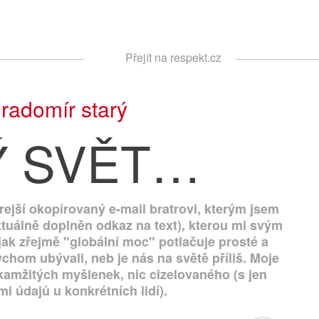
Respekt
Přejít na respekt.cz
Vyhledávání
|
radomír starý
Ý SVĚT…
rejší okopírovaný e-mail bratrovi, kterým jsem
ktuálně doplněn odkaz na text), kterou mi svým
 jak zřejmě "globální moc" potlačuje prosté a
chom ubývali, neb je nás na světě příliš. Moje
amžitých myšlenek, nic cizelovaného (s jen
i údajů u konkrétních lidí).