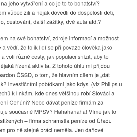
 na jeho vytváření a co je to to bohatství?
 vůbec žili a nějak dovedli do dospělosti děti,
lo, cestování, další zážitky, dvě auta atd.?
edem na své bohatství, zdroje informací a možnost
 a vědí, že tolik lidí se při povaze člověka jako
 volí různé cesty, jak populaci snížit, aby to
jaká řízená aktivita. Z tohoto úhlu mi přijdou
rdon ČSSD, o tom, že hlavním cílem je „dát
k? Investičními pobídkami jako kdysi (viz Philips u
chů k linkám, kde dnes většinou robí Slováci a
zlení Čehúni? Nebo dávat peníze firmám za
nánuje současné MPSV? Hahahahaha! Víme jak to
tižených – firma schramstla peníze od Úřadu
tom pro ně stejně práci neměla. Jen daňové