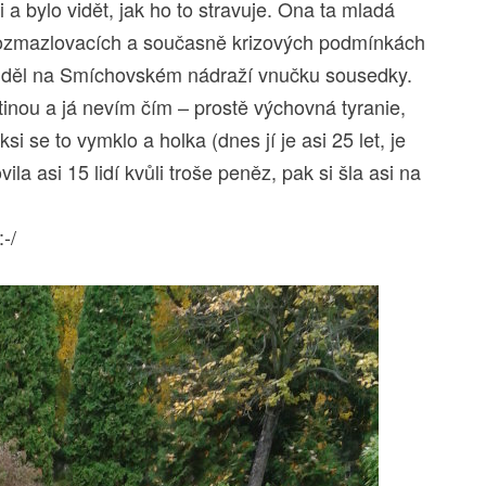
 a bylo vidět, jak ho to stravuje. Ona ta mladá
rozmazlovacích a současně krizových podmínkách
iděl na Smíchovském nádraží vnučku sousedky.
ičtinou a já nevím čím – prostě výchovná tyranie,
si se to vymklo a holka (dnes jí je asi 25 let, je
ila asi 15 lidí kvůli troše peněz, pak si šla asi na
-/