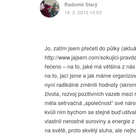
Radomír Starý
18. 3. 2013 10:03
Jo, zatím jsem přečetl do půlky (aktu
http://www.jajsem.com/sokujici-pravda
řečeno – na to, jaké má většina z nás
na to, jací jsme a jak máme organizo
nyní radikálně změnili hodnoty (skrom
života, rozvoj pozitivních vazeb mezi r
měla setrvačná „společnost“ své nárok
kvůli nim bychom se stejně buď uštval
vlastnil nerostné suroviny a energie z
na světě, proto skvělý sluha, ale nejho