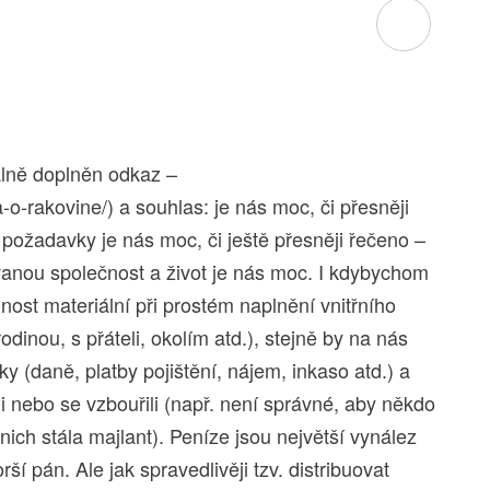
álně doplněn odkaz –
-o-rakovine/) a souhlas: je nás moc, či přesněji
 požadavky je nás moc, či ještě přesněji řečeno –
vanou společnost a život je nás moc. I kdybychom
nost materiální při prostém naplnění vnitřního
odinou, s přáteli, okolím atd.), stejně by na nás
y (daně, platby pojištění, nájem, inkaso atd.) a
i nebo se vzbouřili (např. není správné, aby někdo
 nich stála majlant). Peníze jsou největší vynález
rší pán. Ale jak spravedlivěji tzv. distribuovat