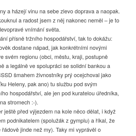
tiny a házejí vinu na sebe zlevo doprava a naopak.
ouknul a radost jsem z něj nakonec neměl – je to
é levopravé vnímání světa.
ání přísně tržního hospodářství, tak to dokážu:
člověk dostane nápad, jak konkrétními novými
dí ve svém regionu (obci, městu, kraji, postupně
ně a legálně ve spolupráci se solidní bankou a
ČSSD šmahem živnostníky prý ocejchoval jako
aťku Heleny, pak ano) tu službu pod svým
ního hospodářství, ale jen pod kuratelou úředníka,
na stromech :-).
er ještě před výjezdem na kole něco dělat, i když
m podnikatelem (spolužák z gymplu) a říkal, že
e řádově jinde než my). Taky mi vyprávěl o