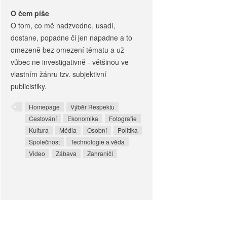
O čem píše
O tom, co mě nadzvedne, usadí,
dostane, popadne či jen napadne a to
omezeně bez omezení tématu a už
vůbec ne investigativně - většinou ve
vlastním žánru tzv. subjektivní
publicistiky.
Homepage
Výběr Respektu
Cestování
Ekonomika
Fotografie
Kultura
Média
Osobní
Politika
Společnost
Technologie a věda
Video
Zábava
Zahraničí