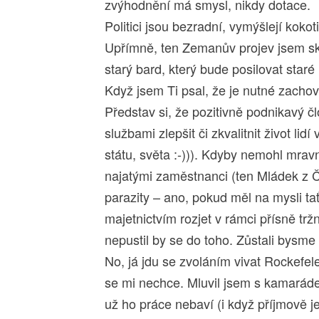
zvýhodnění má smysl, nikdy dotace.
Politici jsou bezradní, vymýšlejí koko
Upřímně, ten Zemanův projev jsem sk
starý bard, který bude posilovat star
Když jsem Ti psal, že je nutné zachov
Představ si, že pozitivně podnikavý 
službami zlepšit či zkvalitnit život li
státu, světa :-))). Kdyby nemohl mrav
najatými zaměstnanci (ten Mládek z 
parazity – ano, pokud měl na mysli t
majetnictvím rozjet v rámci přísně trž
nepustil by se do toho. Zůstali bysme 
No, já jdu se zvoláním vivat Rockefel
se mi nechce. Mluvil jsem s kamaráde
už ho práce nebaví (i když příjmově j