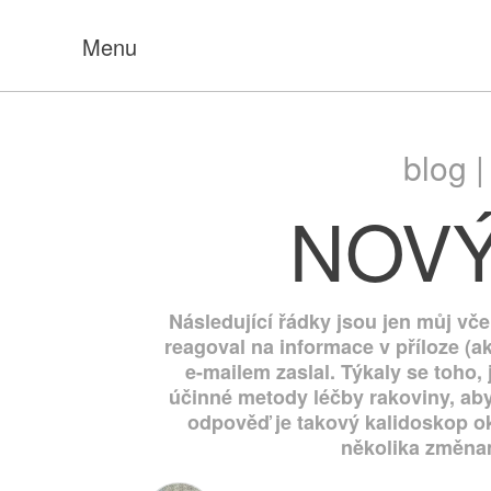
Menu
blog 
NOV
Následující řádky jsou jen můj vče
reagoval na informace v příloze (a
e-mailem zaslal. Týkaly se toho,
účinné metody léčby rakoviny, aby
odpověď je takový kalidoskop ok
několika změnam