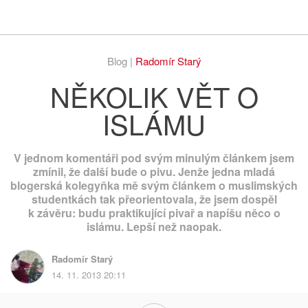
Respekt
Vy
Blog |
Radomír Starý
NĚKOLIK VĚT O
ISLÁMU
V jednom komentáři pod svým minulým článkem jsem
zmínil, že další bude o pivu. Jenže jedna mladá
blogerská kolegyňka mě svým článkem o muslimských
studentkách tak přeorientovala, že jsem dospěl
k závěru: budu praktikující pivař a napíšu něco o
islámu. Lepší než naopak.
Radomír Starý
14. 11. 2013 20:11