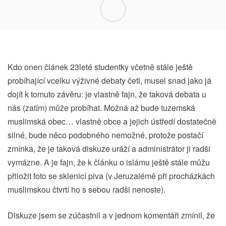
Kdo onen článek 23leté studentky včetně stále ještě
probíhající vcelku výživné debaty četl, musel snad jako já
dojít k tomuto závěru: je vlastně fajn, že taková debata u
nás (zatím) může probíhat. Možná až bude tuzemská
muslimská obec… vlastně obce a jejich ústředí dostatečně
silné, bude něco podobného nemožné, protože postačí
zmínka, že je taková diskuze uráží a administrátor ji radši
vymázne. A je fajn, že k článku o islámu ještě stále můžu
přiložit foto se sklenicí piva (v Jeruzalémě při procházkách
muslimskou čtvrtí ho s sebou radši nenoste).
Diskuze jsem se zúčastnil a v jednom komentáři zmínil, že