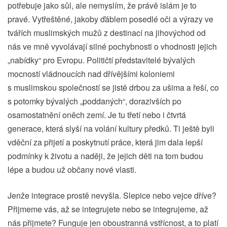
potřebuje jako sůl, ale nemyslím, že právě islám je to
pravé. Vytřeštěné, jakoby ďáblem posedlé oči a výrazy ve
tvářích muslimských mužů z destinací na jihovýchod od
nás ve mně vyvolávají silné pochybnosti o vhodnosti jejich
„nabídky“ pro Evropu. Političtí představitelé bývalých
mocností vládnoucích nad dřívějšími koloniemi
s muslimskou společností se jistě drbou za ušima a řeší, co
s potomky bývalých „poddaných“, dorazivších po
osamostatnění oněch zemí. Je tu třetí nebo i čtvrtá
generace, která slyší na volání kultury předků. Ti ještě byli
vděční za přijetí a poskytnutí práce, která jim dala lepší
podmínky k životu a naději, že jejich děti na tom budou
lépe a budou už občany nové vlasti.
Jenže integrace prostě nevyšla. Slepice nebo vejce dříve?
Přijmeme vás, až se integrujete nebo se integrujeme, až
nás přijmete? Funguje jen oboustranná vstřícnost, a to platí