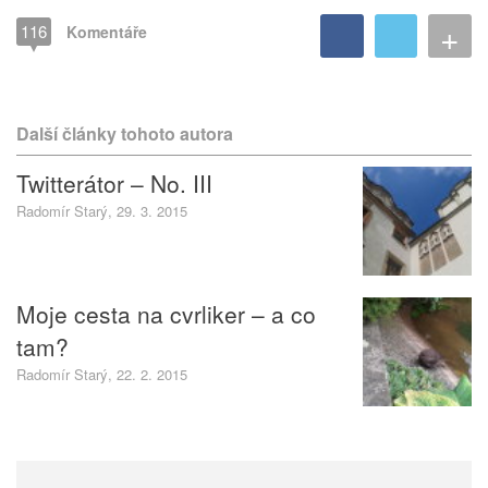
+
116
Komentáře
Další články tohoto autora
Twitterátor – No. III
Radomír Starý, 29. 3. 2015
Moje cesta na cvrliker – a co
tam?
Radomír Starý, 22. 2. 2015