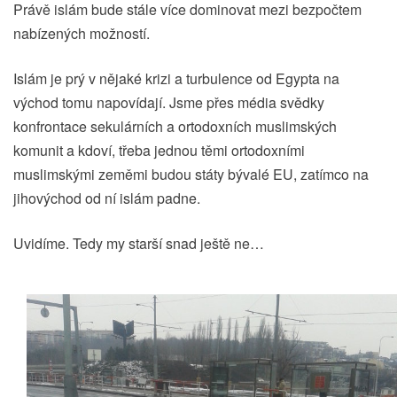
Právě islám bude stále více dominovat mezi bezpočtem
nabízených možností.
Islám je prý v nějaké krizi a turbulence od Egypta na
východ tomu napovídají. Jsme přes média svědky
konfrontace sekulárních a ortodoxních muslimských
komunit a kdoví, třeba jednou těmi ortodoxními
muslimskými zeměmi budou státy bývalé EU, zatímco na
jihovýchod od ní islám padne.
Uvidíme. Tedy my starší snad ještě ne…