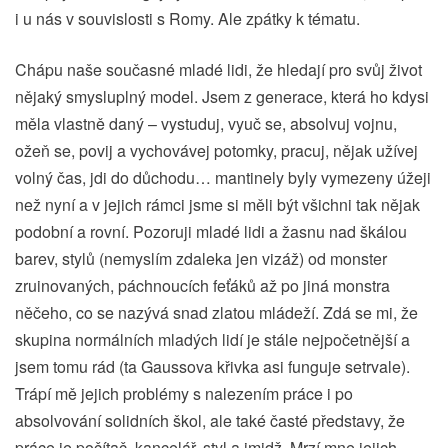
i u nás v souvislosti s Romy. Ale zpátky k tématu.
Chápu naše současné mladé lidi, že hledají pro svůj život
nějaký smysluplný model. Jsem z generace, která ho kdysi
měla vlastně daný – vystuduj, vyuč se, absolvuj vojnu,
ožeň se, povij a vychovávej potomky, pracuj, nějak užívej
volný čas, jdi do důchodu… mantinely byly vymezeny úžeji
než nyní a v jejich rámci jsme si měli být všichni tak nějak
podobní a rovní. Pozoruji mladé lidi a žasnu nad škálou
barev, stylů (nemyslím zdaleka jen vizáž) od monster
zruinovaných, páchnoucích feťáků až po jiná monstra
něčeho, co se nazývá snad zlatou mládeží. Zdá se mi, že
skupina normálních mladých lidí je stále nejpočetnější a
jsem tomu rád (ta Gaussova křivka asi funguje setrvale).
Trápí mě jejich problémy s nalezením práce i po
absolvování solidních škol, ale také časté představy, že
práce je počítač, kancelář, styl a imidž. Mrzí mne jejich