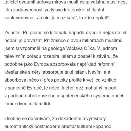
„mlcici dvoumiliardova mirova muslimska vetsina musi nest
tihu zodpovednosti za ty sve kretenske militantni
soukmenovce. „Ja nic, ja muzikant“, to zde neplati!“
Zvláštní. Při psaní mě k tématu napadá x věcí a nějak se mi
nedaří je provázat. Při zmínce o dvou miliardách muslimů
jsem si vzpomněl na geologa Václava Cílka. V jednom
televizním pořadu rozebíral islám a dospěl k závěru, že
podobně jako Evropa absorbovala například reformní
křesťanské směry, absorbuje také islám. Nevím, ale
absorbovat něco (i přes potoky prolité krve), co vzniklo
v samotné Evropě, je něco jiného, než mohutný import
v podobě náboženského a společenského systému oněch
téměř dvou miliard lidí.
Osobně se domnívám, že dekadentní a vymknutý
euroatlantický postmoderní prostor kulturní kopanec