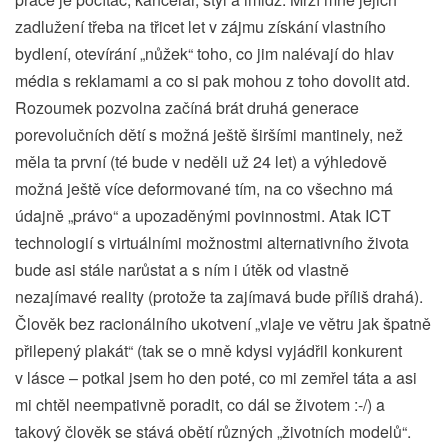
zadlužení třeba na třicet let v zájmu získání vlastního
bydlení, otevírání „nůžek“ toho, co jim nalévají do hlav
média s reklamami a co si pak mohou z toho dovolit atd.
Rozoumek pozvolna začíná brát druhá generace
porevolučních dětí s možná ještě širšími mantinely, než
měla ta první (té bude v neděli už 24 let) a výhledově
možná ještě více deformované tím, na co všechno má
údajně „právo“ a upozaděnými povinnostmi. Atak ICT
technologií s virtuálními možnostmi alternativního života
bude asi stále narůstat a s ním i útěk od vlastně
nezajímavé reality (protože ta zajímavá bude příliš drahá).
Člověk bez racionálního ukotvení „vlaje ve větru jak špatně
přilepený plakát“ (tak se o mně kdysi vyjádřil konkurent
v lásce – potkal jsem ho den poté, co mi zemřel táta a asi
mi chtěl neempativně poradit, co dál se životem :-/) a
takový člověk se stává obětí různých „životních modelů“.