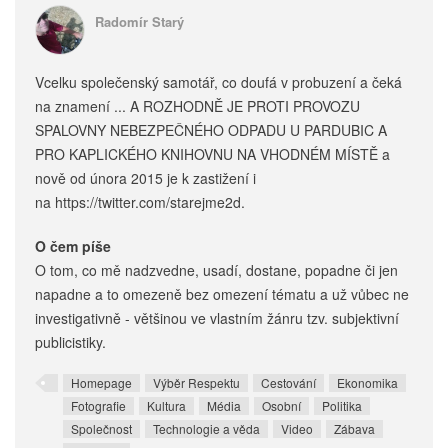
Radomír Starý
Vcelku společenský samotář, co doufá v probuzení a čeká
na znamení ... A ROZHODNĚ JE PROTI PROVOZU
SPALOVNY NEBEZPEČNÉHO ODPADU U PARDUBIC A
PRO KAPLICKÉHO KNIHOVNU NA VHODNÉM MÍSTĚ a
nově od února 2015 je k zastižení i
na https://twitter.com/starejme2d.
O čem píše
O tom, co mě nadzvedne, usadí, dostane, popadne či jen
napadne a to omezeně bez omezení tématu a už vůbec ne
investigativně - většinou ve vlastním žánru tzv. subjektivní
publicistiky.
Homepage
Výběr Respektu
Cestování
Ekonomika
Fotografie
Kultura
Média
Osobní
Politika
Společnost
Technologie a věda
Video
Zábava